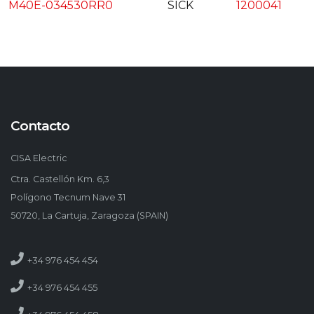
M40E-034530RR0
SICK
1200041
Contacto
CISA Electric
Ctra. Castellón Km. 6,3
Polígono Tecnum Nave 31
50720, La Cartuja, Zaragoza (SPAIN)
+34 976 454 454
+34 976 454 455