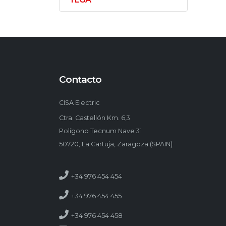
Contacto
CISA Electric
Ctra. Castellón Km. 6,3
Polígono Tecnum Nave 31
50720, La Cartuja, Zaragoza (SPAIN)
+34 976 454 454
+34 976 454 455
+34 976 454 458